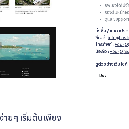
อัพเองได้ไม่จ
รองรับหน้าจ
ดูแล Support
สั่งซื้อ / ขอคำปรึ
อีเมล์ :
info@host
โทรศัพท์ :
+66 (0
มือถือ :
+66 (0)86
ดูตัวอย่างเว็บไซต์
Buy
่ายๆ เริ่มต้นเพียง