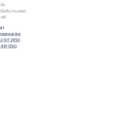
ำกัด
อมือถือ,เทมเพลจ
 ฟรี
กษา
inggroup.biz
)2 107 2950
 819 1350