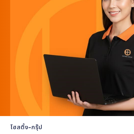
โฮสติ้ง-กรุ๊ป