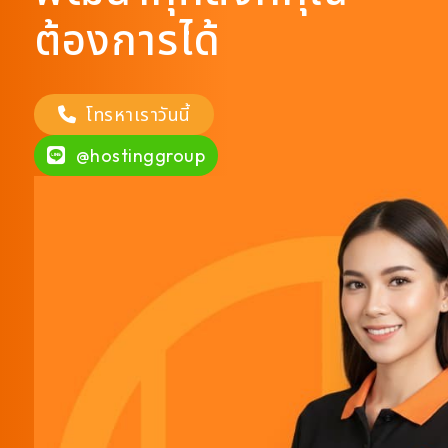
ต้องการได้
โทรหาเราวันนี้
@hostinggroup