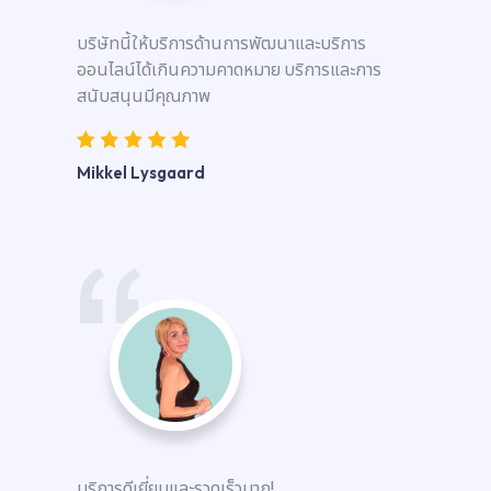
บริษัทนี้ให้บริการด้านการพัฒนาและบริการ
ออนไลน์ได้เกินความคาดหมาย บริการและการ
สนับสนุนมีคุณภาพ
Mikkel Lysgaard
บริการดีเยี่ยมและรวดเร็วมาก!