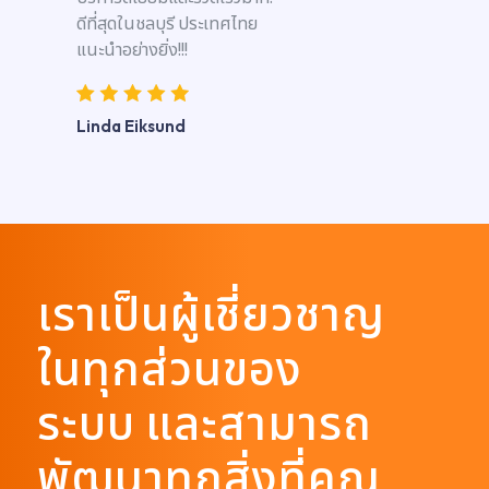
ดีที่สุดในชลบุรี ประเทศไทย
แนะนำอย่างยิ่ง!!!
Linda Eiksund
เราเป็นผู้เชี่ยวชาญ
ในทุกส่วนของ
ระบบ และสามารถ
พัฒนาทุกสิ่งที่คุณ