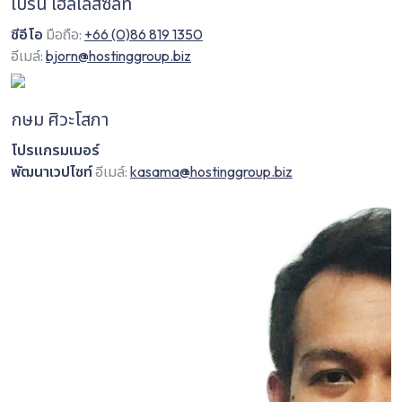
เบิร์น เฮลเลสซิลท์
ซีอีโอ
มือถือ:
+66 (0)86 819 1350
อีเมล์:
bjorn@hostinggroup.biz
กษม ศิวะโสภา
โปรแกรมเมอร์
พัฒนาเวปไซท์
อีเมล์:
kasama@hostinggroup.biz