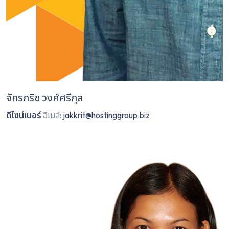
จักรกริช วงศ์ศรีกุล
ดีไซน์เนอร์
อีเมล์:
jakkrit@hostinggroup.biz