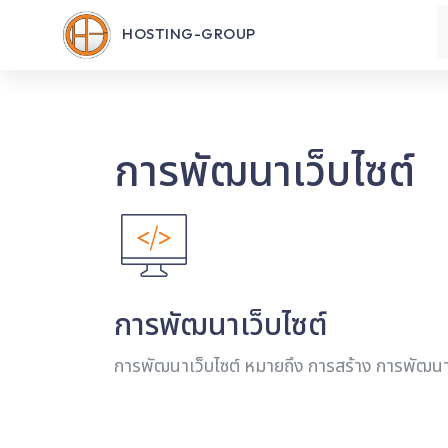
HOSTING-GROUP
การพัฒนาเว็บไซต์
การพัฒนาเว็บไซต์
การพัฒนาเว็บไซต์ หมายถึง การสร้าง การพัฒนา