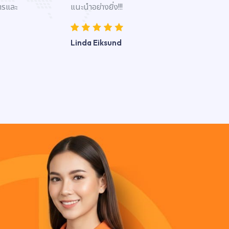
ารและ
แนะนำอย่างยิ่ง!!!
Linda Eiksund