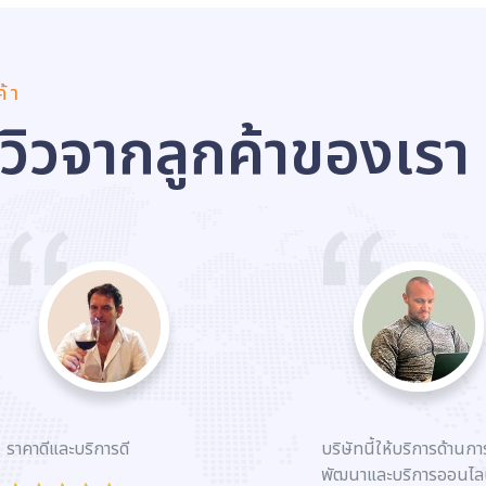
ค้า
ีวิวจากลูกค้าของเรา
ราคาดีและบริการดี
บริษัทนี้ให้บริการด้านกา
พัฒนาและบริการออนไลน