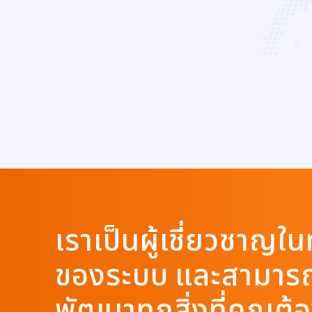
เราเป็นผู้เชี่ยวชาญใน
ของระบบ และสามาร
พัฒนาทุกสิ่งที่คุณต้