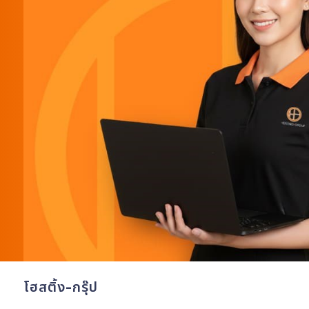
โฮสติ้ง-กรุ๊ป