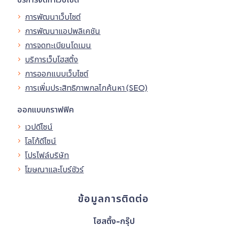
การพัฒนาเว็บไซต์
การพัฒนาแอปพลิเคชัน
การจดทะเบียนโดเมน
บริการเว็บโฮสติ้ง
การออกแบบเว็บไซต์
การเพิ่มประสิทธิภาพกลไกค้นหา (SEO)
ออกแบบกราฟฟิค
เวปดีไซน์
โลโก้ดีไซน์
โปรไฟล์บริษัท
โฆษณาและโบร์ชัวร์
ข้อมูลการติดต่อ
โฮสติ้ง-กรุ๊ป