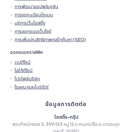
การพัฒนาแอปพลิเคชัน
การจดทะเบียนโดเมน
บริการเว็บโฮสติ้ง
การออกแบบเว็บไซต์
การเพิ่มประสิทธิภาพกลไกค้นหา (SEO)
ออกแบบกราฟฟิค
เวปดีไซน์
โลโก้ดีไซน์
โปรไฟล์บริษัท
โฆษณาและโบร์ชัวร์
ข้อมูลการติดต่อ
โฮสติ้ง-กรุ๊ป
พระตำหนักซอย 5, 359/153 หมู่ 12 ต.หนองปรือ อ.บางละมุง
ชลบุรี, 20150