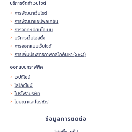
บริการจัดทำเวปไซต์
การพัฒนาเว็บไซต์
การพัฒนาแอปพลิเคชัน
การจดทะเบียนโดเมน
บริการเว็บโฮสติ้ง
การออกแบบเว็บไซต์
การเพิ่มประสิทธิภาพกลไกค้นหา (SEO)
ออกแบบกราฟฟิค
เวปดีไซน์
โลโก้ดีไซน์
โปรไฟล์บริษัท
โฆษณาและโบร์ชัวร์
ข้อมูลการติดต่อ
โฮสติ้ง-กรุ๊ป