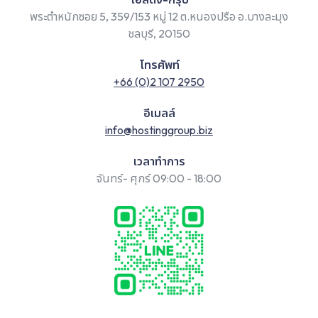
พระตำหนักซอย 5, 359/153 หมู่ 12 ต.หนองปรือ อ.บางละมุง
ชลบุรี, 20150
โทรศัพท์
+66 (0)2 107 2950
อีเมลล์
info@hostinggroup.biz
เวลาทำการ
จันทร์- ศุกร์ 09:00 - 18:00