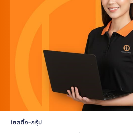
โฮสติ้ง-กรุ๊ป