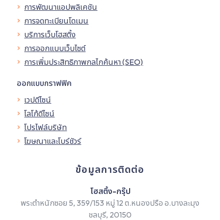
การพัฒนาแอปพลิเคชัน
การจดทะเบียนโดเมน
บริการเว็บโฮสติ้ง
การออกแบบเว็บไซต์
การเพิ่มประสิทธิภาพกลไกค้นหา (SEO)
ออกแบบกราฟฟิค
เวปดีไซน์
โลโก้ดีไซน์
โปรไฟล์บริษัท
โฆษณาและโบร์ชัวร์
ข้อมูลการติดต่อ
โฮสติ้ง-กรุ๊ป
พระตำหนักซอย 5, 359/153 หมู่ 12 ต.หนองปรือ อ.บางละมุง
ชลบุรี, 20150